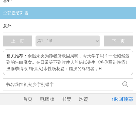
意外
全部章节列表
意外
上一页
下一页
相关推荐：
余温未央
为静者所歌
囚枭
嗨，今天学了吗？
一念倾然
迟
到的告白
魔女走在日常
等不到收件人的信纸先生
《将你写进晚霞》
没雨季
情欲阁(慎入)
水性杨花篇：糙汉的终结者，H
首页
电脑版
书架
足迹
↑返回顶部