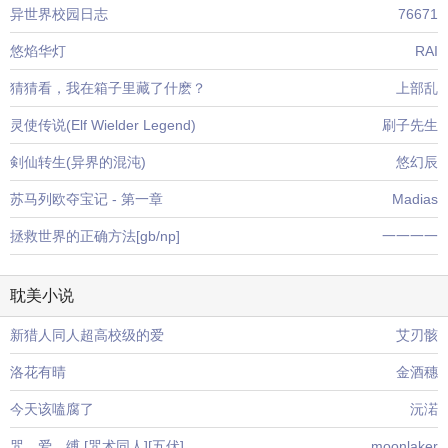
异世界校园日志
76671
悠焰华灯
RAI
猜猜看，我在箱子里藏了什麽？
上部乱
灵使传说(Elf Wielder Legend)
刷子先生
剣仙转生(异界的混沌)
悠幻辰
苏马列欧夺宝记 - 第一章
Madias
拯救世界的正确方法[gb/np]
一一一一
耽美小说
新猎人同人超高校级的爱
艾刃骸
洛花有晴
金酒穗
今天该嗑腐了
沅渃
咒。爱。缚 [咒术同人][五伏]
moonlaker