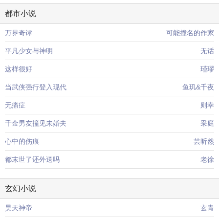
都市小说
万界奇谭
可能撞名的作家
平凡少女与神明
无话
这样很好
瑾璆
当武侠强行登入现代
鱼玑&千夜
无痛症
则幸
千金男友撞见未婚夫
采庭
心中的伤痕
芸昕然
都末世了还外送吗
老徐
玄幻小说
昊天神帝
玄青