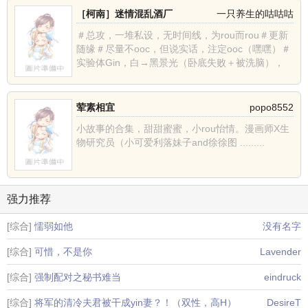
［柯南］迷情混乱酒厂
一只养生的咕咕咕
＃总攻，一堆私设，无时间线，为rou而rou＃更新
随缘＃尽量不ooc，但说实话，注定ooc（嘿嘿）＃
实验体Gin，白→黑景光（卧底失败＋被洗脑），
从......
荤素相宜
popo8552
小故事的合集，甜甜蜜蜜，小rou怡情。漫画师X生
物研究员（小可爱利落妹子and徐徐图 .........
强力推荐
[综合]
懦弱如他
没有名字
[综合]
可惜，不是你
Lavender
[综合]
强制配对之秘书难当
eindruck
[综合]
将军的清冷夫君被干成yin妻？！（双性，高H）
DesireT