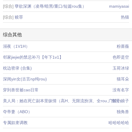
[综合]
孽欲深渊（凌辱/暗黑/重口/短篇rou集）
mamiyasai
[综合]
赎罪
热猫
综合其他
溺夜（1V1H）
粉蔷薇
邻家jiejie的禁忌补习【年下1v1】
色即是空
枕边密录 (合集)
玉荷冰绿
深闺yin女(古言np纯rou)
猫耳朵
穿到兽世被cao日常
没有名字
美人局：她在死亡副本里纵情（高H、无限流扮演、全rou、推理）
广陵小娘子
夺帝妻（ABO）
独角兽
专属奴隶调教
哈哈哈哈哈