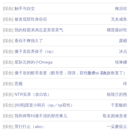
[综合]
触手与自交
梅凉欣
[综合]
被发现双性身份后
无名咸鱼
[综合]
我的校霸弟弟总是茶里茶气
榴莲最好吃
[综合]
看你不爽很久了
露楣
[综合]
傻子卖批养孩子（np）
冰点
[综合]
星际元帅的小Omega
埃琳娜
[综合]
傻子攻的酷哥老婆（酷哥受，强强，双性生子，高h）
致命id（虫族恢复了）
[综合]
恶瘾
绯
[综合]
NTR实录（攻出轨）
格陵兰的熊
[综合]
[向哨]团宠小哨兵（sp／np双性）
干姜酸奶
[综合]
我和师尊纠缠不清的那些事儿
取名困难患者
[综合]
景行行止（abo）
一朵蘑菇云