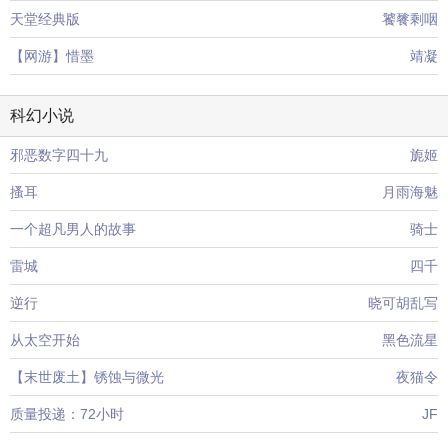
天堂经典版
饕餮剩咽
【网游】惜墨
靖凝
科幻小说
邪恶数字四十九
旎姬
搔耳
月雨海魅
一个超凡男人的故事
骑士
雷城
四千
逆行
晓可胡乱写
从太空开始
黑色流星
【末世废土】锈蚀与微光
夜猫令
质量投递：72小时
JF