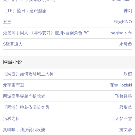
［TF］坠日：意识型态
神剑
丑三
昨天KiNO
灌篮高手同人 《与你安好》流川x自创角色 BG
joggingislife
S级普通人
水母桑
网游小说
【网游】如何攻略城主大神
乐樱
元宇宙守卫
花铃Hoziski
网游高手穿越当拾荒者
飞舞轻扬
【网游】桃花依旧笑春风
君影草
污秽之日
天梦一雪
笑嘻嘻，我没娶我没娶
施文豪