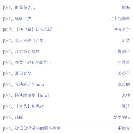
[综合]
血蔷薇之心
燃悔
[综合]
项家二少
七十九颗星
[耽美]
【傅卫军】日长风暖
没有名字
[综合]
美人沦陷（合集）
沂透
[综合]
什锦饭存放处
一棵鼬子
[综合]
在宽广银色的原野上
小野兽
[综合]
夏日春梦
苦茶子
[综合]
无法标记的beta
我没病
[综合]
怪谈故事集【futa】
米狸
[综合]
【古风】相见欢
豆渣
[综合]
纯白
姜姜的猫
[综合]
被日日浇灌的病弱小菩萨
不挑食