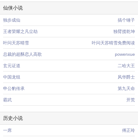
仙侠小说
独步成仙
搞个锤子
王者荣耀之凡尘劫
独臂揽乾坤
叶问天苏晴雪
叶问天苏晴雪免费阅读
总裁的超酥恋人高歌
powenxue
玄元证道
二哈大王
中国龙组
风华爵士
申公豹传承
第九天命
霸武
开荒
历史小说
一席
傅正玲