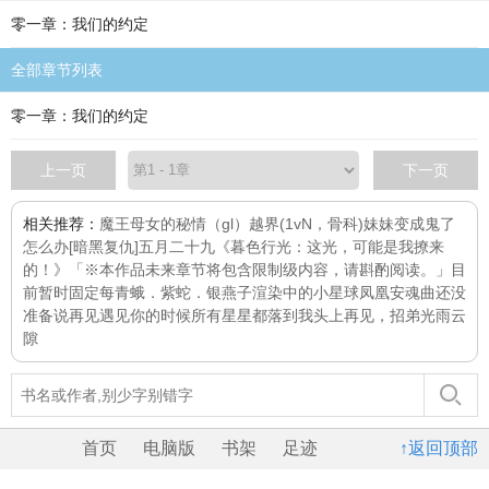
零一章：我们的约定
全部章节列表
零一章：我们的约定
上一页
下一页
相关推荐：
魔王母女的秘情（gl）
越界(1vN，骨科)
妹妹变成鬼了
怎么办[暗黑复仇]
五月二十九
《暮色行光：这光，可能是我撩来
的！》「※本作品未来章节将包含限制级内容，请斟酌阅读。」目
前暂时固定每
青蛾．紫蛇．银燕子
渲染中的小星球
凤凰安魂曲
还没
准备说再见
遇见你的时候所有星星都落到我头上
再见，招弟
光雨云
隙
首页
电脑版
书架
足迹
↑返回顶部