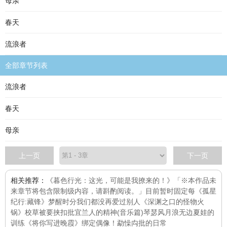
母亲
春天
流浪者
全部章节列表
流浪者
春天
母亲
上一页
下一页
相关推荐：
《暮色行光：这光，可能是我撩来的！》「※本作品未
来章节将包含限制级内容，请斟酌阅读。」目前暂时固定每
《孤星
纪行:藏锋》
梦醒时分
我们都没再爱过别人
《深渊之口的怪物火
锅》
校草被要挟扣批
宜兰人的精神(音乐篇)
琴瑟风月浪无边
夏娃的
训练
《将你写进晚霞》
绑定偶像！
勐懆禸批的日常