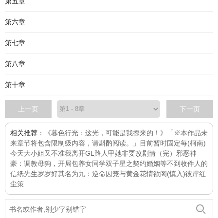
第五章
第六章
第七章
第八章
第十章
上一页
下一页
相关推荐：
《暮色行光：这光，可能是我撩来的！》「※本作品未
来章节将包含限制级内容，请斟酌阅读。」目前暂时固定每
(柯南)
今天大小姐又不准我离开GL
路人甲她非要改剧情（完）
邪恶神
豪：调教母狗，开局包养女同学
双子星之契约婚姻
等不到收件人的
信纸先生
岁岁好
其名为九：逆命
囚笼与黄金花
情欲阁(慎入)
彼岸
红
尘策