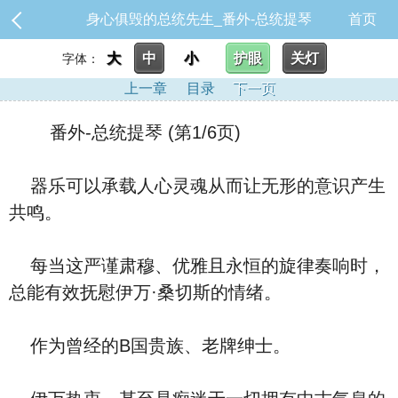
身心俱毁的总统先生_番外-总统提琴
首页
大
中
小
护眼
关灯
字体：
上一章
目录
下一页
番外-总统提琴 (第1/6页)
器乐可以承载人心灵魂从而让无形的意识产生
共鸣。
每当这严谨肃穆、优雅且永恒的旋律奏响时，
总能有效抚慰伊万·桑切斯的情绪。
作为曾经的B国贵族、老牌绅士。