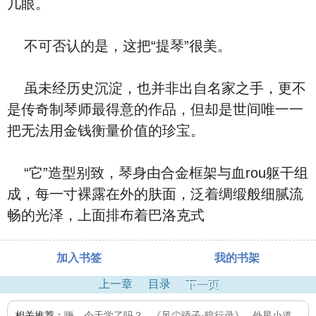
几眼。
不可否认的是，这把“提琴”很美。
虽未经历史沉淀，也并非出自名家之手，更不
是传奇制琴师最得意的作品，但却是世间唯一一
把无法用金钱衡量价值的珍宝。
“它”造型别致，琴身由合金框架与血rou躯干组
成，每一寸裸露在外的肤面，泛着绸缎般细腻流
畅的光泽，上面排布着巴洛克式
加入书签
我的书架
上一章
目录
下一页
相关推荐：
嗨，今天学了吗？
,
《风尘骄子·暗行录》
,
外星小道